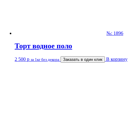
№: 1896
Торт водное поло
2 500
р
В корзину
за 1кг без декора
Заказать в один клик