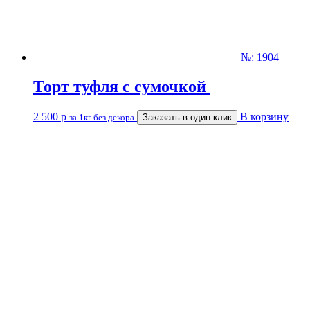
№: 1904
Торт туфля с сумочкой
2 500
р
В корзину
за 1кг без декора
Заказать в один клик