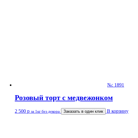
№: 1891
Розовый торт с медвежонком
2 500
р
В корзину
за 1кг без декора
Заказать в один клик