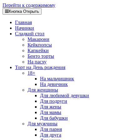
Перейти к содержимому
Кнопка Открыть
Главная
Начинки
Сладкий стол
Макарони
Кейкпопсы
Капкейки
Бенто торты
На пасху
Торт на День рождения
18+
На мальчишник
На девичник
Для женщины
Для любимой девушки
Для подруги
Для жены
Для мамы
Для бабушки
Для мужчины
Для парня
Для друга