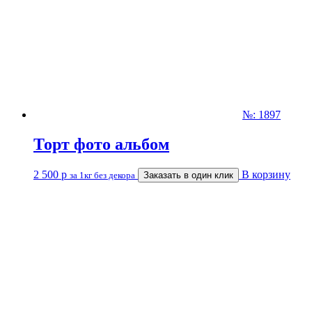
№: 1897
Торт фото альбом
2 500
р
В корзину
за 1кг без декора
Заказать в один клик