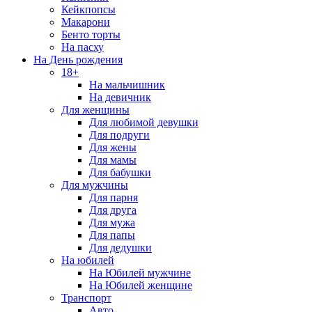
Кейкпопсы
Макарони
Бенто торты
На пасху
На День рождения
18+
На мальчишник
На девичник
Для женщины
Для любимой девушки
Для подруги
Для жены
Для мамы
Для бабушки
Для мужчины
Для парня
Для друга
Для мужа
Для папы
Для дедушки
На юбилей
На Юбилей мужчине
На Юбилей женщине
Транспорт
Авто