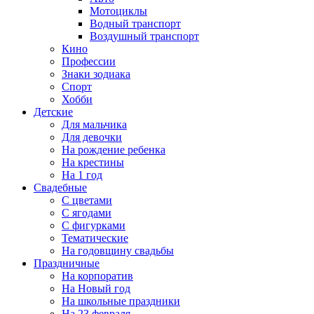
Мотоциклы
Водный транспорт
Воздушный транспорт
Кино
Профессии
Знаки зодиака
Спорт
Хобби
Детские
Для мальчика
Для девочки
На рождение ребенка
На крестины
На 1 год
Свадебные
С цветами
С ягодами
С фигурками
Тематические
На годовщину свадьбы
Праздничные
На корпоратив
На Новый год
На школьные праздники
На 23 февраля