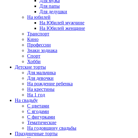
Для мужа
Для папы
Для дедушки
На юбилей
На Юбилей мужчине
На Юбилей женщине
Транспорт
Кино
Профессии
Знаки зодиака
Спорт
Хобби
Детские торты
Для мальчика
Для девочки
На рождение ребенка
На крестины
На 1 год
На свадьбу
С цветами
С ягодами
С фигурками
Тематические
На годовщину свадьбы
Праздничные торты