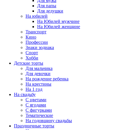
Для мужа
Для папы
Для дедушки
На юбилей
На Юбилей мужчине
На Юбилей женщине
Транспорт
Кино
Профессии
Знаки зодиака
Спорт
Хобби
Детские торты
Для мальчика
Для девочки
На рождение ребенка
На крестины
На 1 год
На свадьбу
С цветами
С ягодами
С фигурками
Тематические
На годовщину свадьбы
Праздничные торты