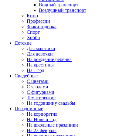
Водный транспорт
Воздушный транспорт
Кино
Профессии
Знаки зодиака
Спорт
Хобби
Детские
Для мальчика
Для девочки
На рождение ребенка
На крестины
На 1 год
Свадебные
С цветами
С ягодами
С фигурками
Тематические
На годовщину свадьбы
Праздничные
На корпоратив
На Новый год
На школьные праздники
На 23 февраля
На военные праздники