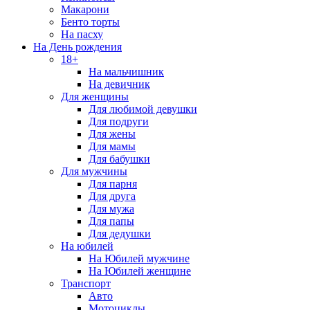
Макарони
Бенто торты
На пасху
На День рождения
18+
На мальчишник
На девичник
Для женщины
Для любимой девушки
Для подруги
Для жены
Для мамы
Для бабушки
Для мужчины
Для парня
Для друга
Для мужа
Для папы
Для дедушки
На юбилей
На Юбилей мужчине
На Юбилей женщине
Транспорт
Авто
Мотоциклы