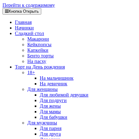
Перейти к содержимому
Кнопка Открыть
Главная
Начинки
Сладкий стол
Макарони
Кейкпопсы
Капкейки
Бенто торты
На пасху
Торт на День рождения
18+
На мальчишник
На девичник
Для женщины
Для любимой девушки
Для подруги
Для жены
Для мамы
Для бабушки
Для мужчины
Для парня
Для друга