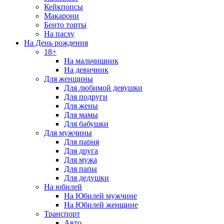
Кейкпопсы
Макарони
Бенто торты
На пасху
На День рождения
18+
На мальчишник
На девичник
Для женщины
Для любимой девушки
Для подруги
Для жены
Для мамы
Для бабушки
Для мужчины
Для парня
Для друга
Для мужа
Для папы
Для дедушки
На юбилей
На Юбилей мужчине
На Юбилей женщине
Транспорт
Авто