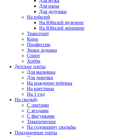
Для мужа
Для папы
Для дедушки
На юбилей
На Юбилей мужчине
На Юбилей женщине
Транспорт
Кино
Профессии
Знаки зодиака
Спорт
Хобби
Детские торты
Для мальчика
Для девочки
На рождение ребенка
На крестины
На 1 год
На свадьбу
С цветами
С ягодами
С фигурками
Тематические
На годовщину свадьбы
Праздничные торты