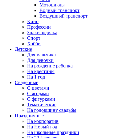
Мотоциклы
Водный транспорт
Воздушный транспорт
Кино
Профессии
Знаки зодиака
Спорт
Хобби
Детские
Для мальчика
Для девочки
На рождение ребенка
На крестины
На 1 год
Свадебные
С цветами
С ягодами
С фигурками
Тематические
На годовщину свадьбы
Праздничные
На корпоратив
На Новый год
На школьные праздники
На 23 февраля