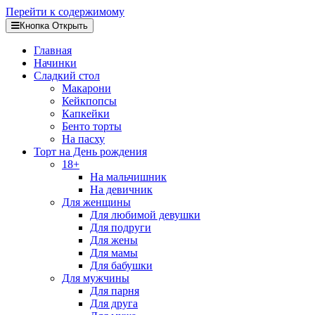
Перейти к содержимому
Кнопка Открыть
Главная
Начинки
Сладкий стол
Макарони
Кейкпопсы
Капкейки
Бенто торты
На пасху
Торт на День рождения
18+
На мальчишник
На девичник
Для женщины
Для любимой девушки
Для подруги
Для жены
Для мамы
Для бабушки
Для мужчины
Для парня
Для друга