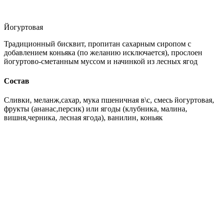
Йогуртовая
Традиционный бисквит, пропитан сахарным сиропом с
добавлением коньяка (по желанию исключается), прослоен
йогуртово-сметанным муссом и начинкой из лесных ягод
Состав
Сливки, меланж,сахар, мука пшеничная в\с, смесь йогуртовая,
фрукты (ананас,персик) или ягоды (клубника, малина,
вишня,черника, лесная ягода), ванилин, коньяк