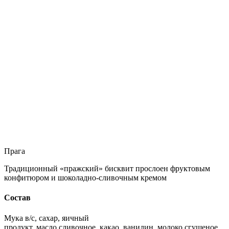
Прага
Традиционный «пражский» бисквит прослоен фруктовым
конфитюром и шоколадно-сливочным кремом
Состав
Мука в/с, сахар, яичный
продукт, масло сливочное, какао, ванилин, молоко сгущеное,